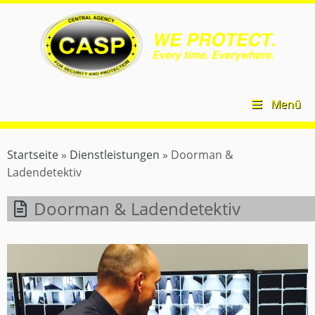
Zum
CASP
Inhalt
Security
springen
–
Central
Agency
for
Security
Menü
and
Protection
Startseite
»
Dienstleistungen
»
Doorman &
Ladendetektiv
Doorman & Ladendetektiv