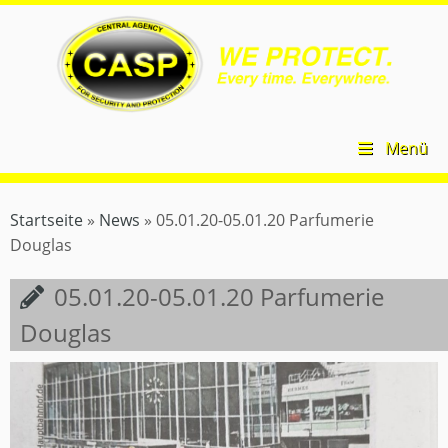
Zum
CASP
Inhalt
Security
springen
–
Central
Agency
for
Security
Menü
and
Protection
Startseite
»
News
»
05.01.20-05.01.20 Parfumerie
Douglas
05.01.20-05.01.20 Parfumerie
Douglas