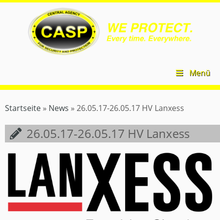
Zum
CASP
Inhalt
Security
springen
–
Central
Agency
for
Security
Menü
and
Protection
Startseite
»
News
»
26.05.17-26.05.17 HV Lanxess
26.05.17-26.05.17 HV Lanxess