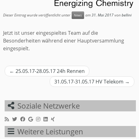
Dieser Eintrag wurde veröffentlicht unter
am
31. Mai 2017
von
bellini
News
Jetzt ist unser eingespieltes Team auf die
Besonderheiten während einer Hauptversammlung
eingespielt.
Beitragsnavigation
←
25.05.17-28.05.17 24h Rennen
31.05.17-31.05.17 HV Telekom
→
Soziale Netzwerke
Weitere Leistungen