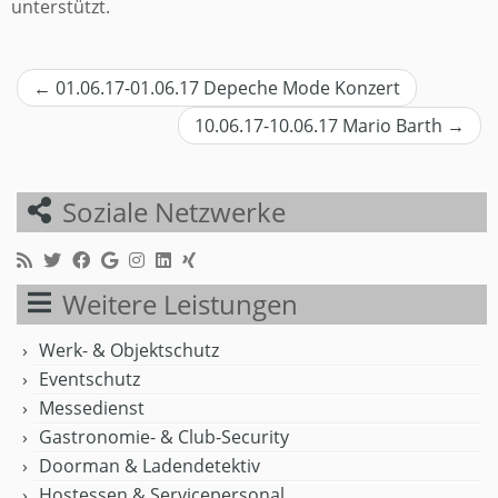
unterstützt.
Beitragsnavigation
←
01.06.17-01.06.17 Depeche Mode Konzert
10.06.17-10.06.17 Mario Barth
→
Soziale Netzwerke
Weitere Leistungen
Werk- & Objektschutz
Eventschutz
Messedienst
Gastronomie- & Club-Security
Doorman & Ladendetektiv
Hostessen & Servicepersonal