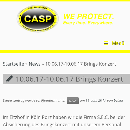
Zum
CASP
Inhalt
Security
springen
–
Central
Agency
for
Security
Menü
and
Protection
Startseite
»
News
»
10.06.17-10.06.17 Brings Konzert
10.06.17-10.06.17 Brings Konzert
Dieser Eintrag wurde veröffentlicht unter
am
11. Juni 2017
von
bellini
News
Im Eltzhof in Köln Porz haben wir die Firma S.E.C. bei der
Absicherung des Bringskonzert mit unserem Personal