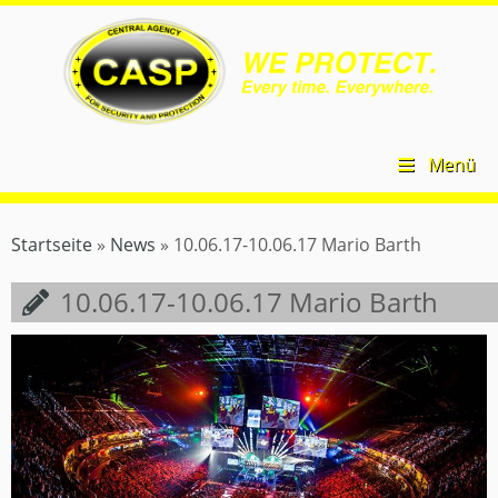
Zum
CASP
Inhalt
Security
springen
–
Central
Agency
for
Security
Menü
and
Protection
Startseite
»
News
»
10.06.17-10.06.17 Mario Barth
10.06.17-10.06.17 Mario Barth