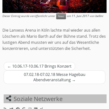
Dieser Eintrag wurde veröffentlicht unter
am
11. Juni 2017
von
bellini
News
Die Lanxess Arena in Köln lachte mal wieder aus allen
Löschern als Mario Barth auf der Bühne stand. Trotz des
lustigen Abend mussten wir uns auf das Wesentliche
konzentrieren, und unterstützten die Sicherheit.
Beitragsnavigation
←
10.06.17-10.06.17 Brings Konzert
07.02.18-07.02.18 Messe Hagebau
Abendveranstaltung
→
Soziale Netzwerke